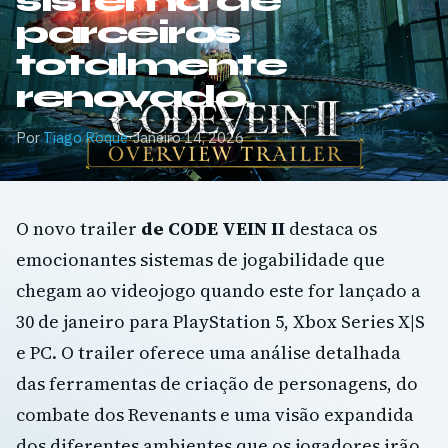
sistema de
parceiros
totalmente
renovado.
Por
Tiago Roque
·
Janeiro 14, 2026
O novo trailer
de CODE VEIN II
destaca os
emocionantes sistemas de jogabilidade que
chegam ao videojogo quando este for lançado a
30 de janeiro para PlayStation 5, Xbox Series X|S
e PC. O trailer oferece uma análise detalhada
das ferramentas de criação de personagens, do
combate dos Revenants e uma visão expandida
dos diferentes ambientes que os jogadores irão