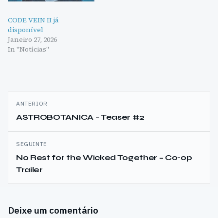
CODE VEIN II já
disponível
Janeiro 27, 2026
In "Notícias"
Navegação
ANTERIOR
de
ASTROBOTANICA – Teaser #2
artigos
SEGUINTE
No Rest for the Wicked Together – Co-op
Trailer
Deixe um comentário