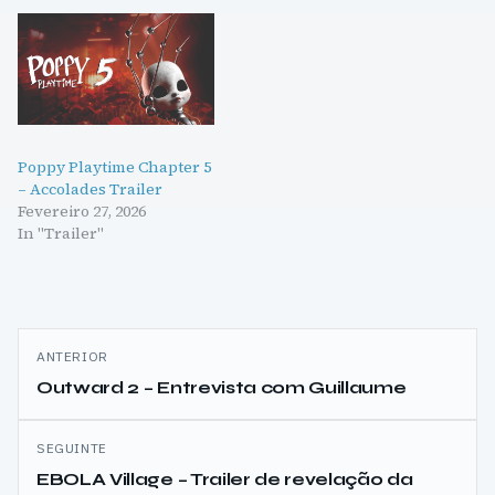
Poppy Playtime Chapter 5
– Accolades Trailer
Fevereiro 27, 2026
In "Trailer"
Navegação
ANTERIOR
de
Outward 2 – Entrevista com Guillaume
artigos
SEGUINTE
EBOLA Village – Trailer de revelação da