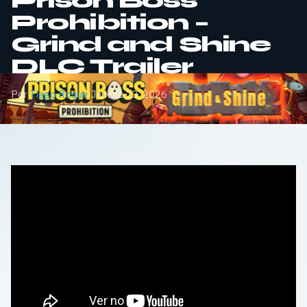
Prison Boss
Prohibition –
Grind and Shine
DLC Trailer
Por
Tiago Roque
·
Janeiro 23, 2026