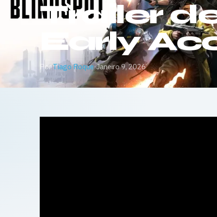
Trailer 
Early Ac
Por
Tiago Roque
·
Janeiro 9, 2026