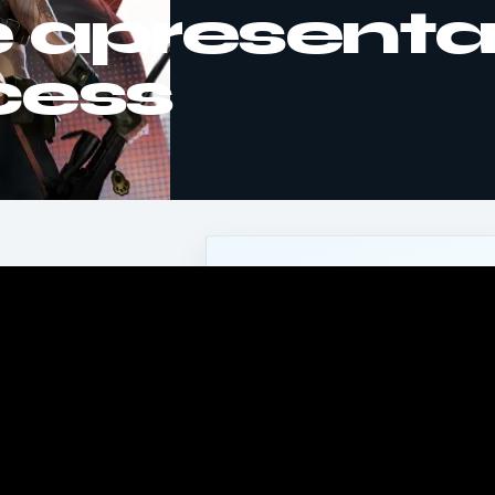
de apresent
cess