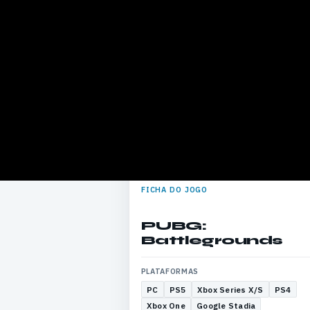
FICHA DO JOGO
PUBG:
Battlegrounds
PLATAFORMAS
PC
PS5
Xbox Series X/S
PS4
Xbox One
Google Stadia