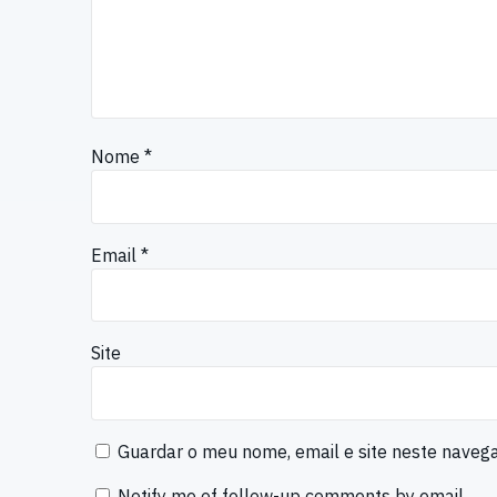
Nome
*
Email
*
Site
Guardar o meu nome, email e site neste naveg
Notify me of follow-up comments by email.