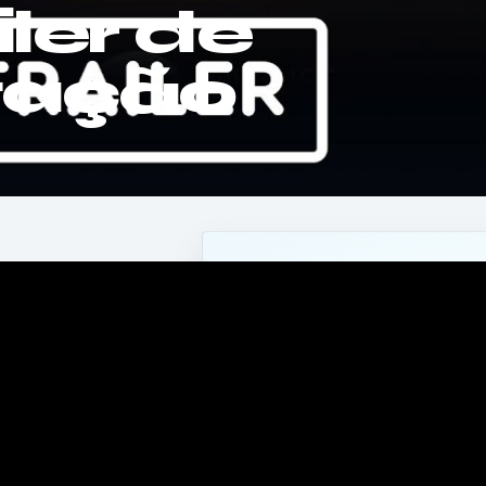
iler de
tação