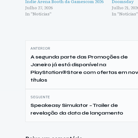
Indie Arena Booth da Gamescom 2026
Doomsday
Julho 27, 2026
Julho 21, 202
In "Notícias"
In "Notícias
Navegação
ANTERIOR
de
A segunda parte das Promoções de
Janeiro já está disponível na
artigos
PlayStation®Store com ofertas em no
títulos
SEGUINTE
Speakeasy Simulator – Trailer de
revelação da data de lançamento