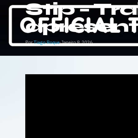
Stip – Tra
apresen
Por
Tiago Roque
·
Janeiro 8, 2026