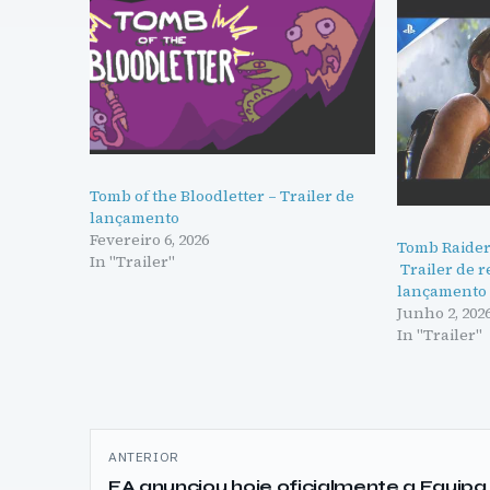
Tomb of the Bloodletter – Trailer de
lançamento
Fevereiro 6, 2026
Tomb Raider:
In "Trailer"
Trailer de r
lançamento
Junho 2, 202
In "Trailer"
Navegação
ANTERIOR
de
EA anunciou hoje oficialmente a Equipa