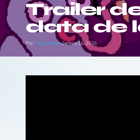
Trailer d
data de
Por
Tiago Roque
·
Janeiro 16, 2026