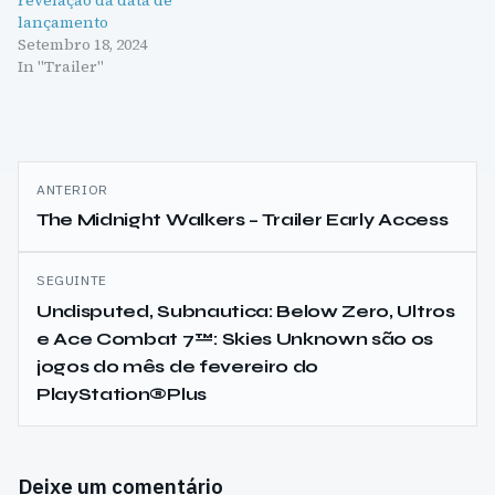
lançamento
Setembro 18, 2024
In "Trailer"
Navegação
ANTERIOR
de
The Midnight Walkers – Trailer Early Access
artigos
SEGUINTE
Undisputed, Subnautica: Below Zero, Ultros
e Ace Combat 7™: Skies Unknown são os
jogos do mês de fevereiro do
PlayStation®Plus
Deixe um comentário