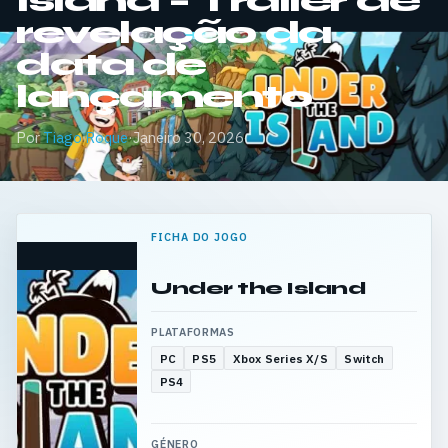
Island – Trailer de
revelação da
data de
lançamento
Por
Tiago Roque
·
Janeiro 30, 2026
FICHA DO JOGO
Under the Island
PLATAFORMAS
PC
PS5
Xbox Series X/S
Switch
PS4
GÉNERO