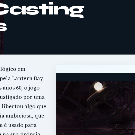
Casting
s
ológico em
 pela Lantern Bay
 anos 60, o jogo
fustigado por uma
libertou algo que
ia ambiciosa, que
m é usado para
a na sua própria