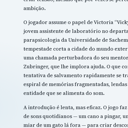
ambição.
O jogador assume o papel de Victoria “Vic
jovem assistente de laboratório no depar
parapsicologia da Universidade de Sache
tempestade corta a cidade do mundo exteri
uma chamada perturbadora do seu mentor,
Zubringer, que lhe implora ajuda. O que 
tentativa de salvamento rapidamente se 
espiral de memórias fragmentadas, lendas
entidade que se alimenta do som.
A introdução é lenta, mas eficaz. O jogo faz
de sons quotidianos — um cano a pingar, um 
miar de um gato lá fora — para criar desco