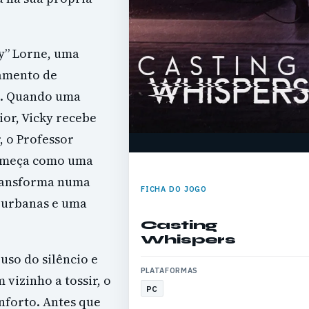
ky” Lorne, uma
tamento de
m. Quando uma
or, Vicky recebe
 o Professor
começa como uma
transforma numa
FICHA DO JOGO
 urbanas e uma
Casting
Whispers
 uso do silêncio e
PLATAFORMAS
vizinho a tossir, o
PC
nforto. Antes que