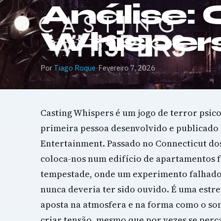
Análise: 
Whisper
Por
Tiago Roque
·
Fevereiro 7, 2026
Casting Whispers é um jogo de terror psic
primeira pessoa desenvolvido e publicado
Entertainment. Passado no Connecticut dos
coloca-nos num edifício de apartamentos 
tempestade, onde um experimento falhado 
nunca deveria ter sido ouvido. É uma estre
aposta na atmosfera e na forma como o so
criar tensão, mesmo que por vezes se perc