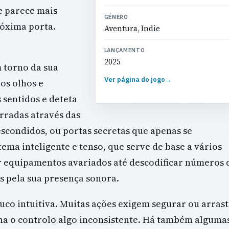
e parece mais
GÉNERO
róxima porta.
Aventura, Indie
LANÇAMENTO
2025
m torno da sua
Ver página do jogo
→
 os olhos e
s sentidos e deteta
urradas através das
scondidos, ou portas secretas que apenas se
ema inteligente e tenso, que serve de base a vários
r equipamentos avariados até descodificar números 
s pela sua presença sonora.
ouco intuitiva. Muitas ações exigem segurar ou arras
rna o controlo algo inconsistente. Há também alguma