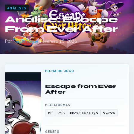
ANÁLISES
Análise: Escape
From Ever After
Por
Tiago Roque
·
Fevereiro 15, 2026
FICHA DO JOGO
Escape from Ever
After
PLATAFORMAS
PC
PS5
Xbox Series X/S
Switch
GÉNERO