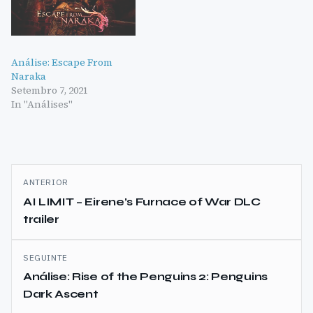
Análise: Escape From
Naraka
Setembro 7, 2021
In "Análises"
Navegação
ANTERIOR
de
AI LIMIT – Eirene’s Furnace of War DLC
trailer
artigos
SEGUINTE
Análise: Rise of the Penguins 2: Penguins
Dark Ascent