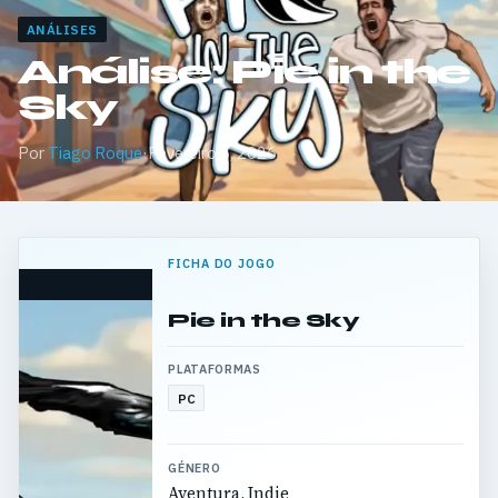
ANÁLISES
Análise: Pie in the
Sky
Por
Tiago Roque
·
Fevereiro 5, 2026
FICHA DO JOGO
Pie in the Sky
PLATAFORMAS
PC
GÉNERO
Aventura, Indie