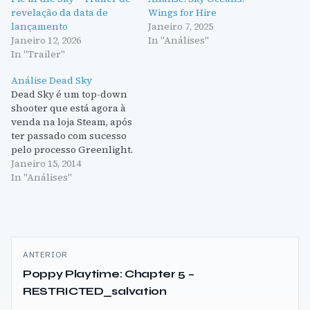
revelação da data de
Wings for Hire
lançamento
Janeiro 7, 2025
Janeiro 12, 2026
In "Análises"
In "Trailer"
Análise Dead Sky
Dead Sky é um top-down
shooter que está agora à
venda na loja Steam, após
ter passado com sucesso
pelo processo Greenlight.
Enquadra-se no género
Janeiro 15, 2014
zombie survival, e com
In "Análises"
tantas opções dentro
deste género já há nossa
disposição, é uma
competição complicada
Navegação
para Dead Sky. O jogo dá-
ANTERIOR
nos as opções…
de
Poppy Playtime: Chapter 5 –
RESTRICTED_salvation
artigos