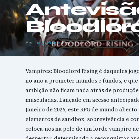
Antevisã
Bloodlor
Por
Tiago Roque
·
Fevereiro 6, 2026
Vampires: Bloodlord Rising é daqueles jog
no ano a prometer mundos e fundos, e qu
ambição não ficam nada atrás de produçõ
musculadas. Lançado em acesso antecipado 
Janeiro de 2026, este RPG de mundo aberto
elementos de sandbox, sobrevivência e co
coloca-nos na pele de um lorde vampiro a
despertar, determinado a reconquistar as s