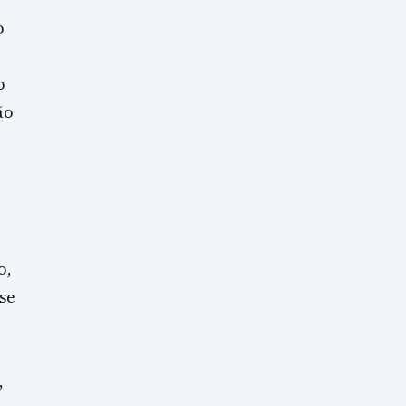
o
o
ão
o,
se
,