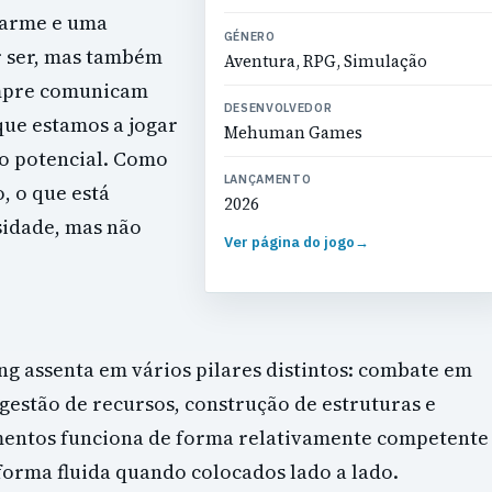
harme e uma
GÉNERO
r ser, mas também
Aventura, RPG, Simulação
empre comunicam
DESENVOLVEDOR
que estamos a jogar
Mehuman Games
ro potencial. Como
LANÇAMENTO
, o que está
2026
sidade, mas não
Ver página do jogo
→
ng assenta em vários pilares distintos: combate em
estão de recursos, construção de estruturas e
mentos funciona de forma relativamente competente
forma fluida quando colocados lado a lado.