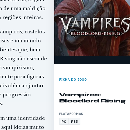
do de uma maldição
regiões inteiras.
 Vampiros, castelos
giosas e um mundo
dientes que, bem
 Rising não esconde
do vampirismo,
ente para figuras
FICHA DO JOGO
ais além ao juntar
 e progressão
Vampires:
Bloodlord Rising
s.
PLATAFORMAS
 com uma identidade
PC
PS5
 aqui ideias muito