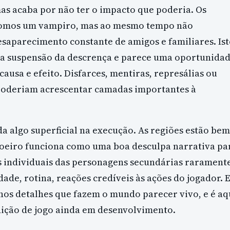
mas acaba por não ter o impacto que poderia. Os
somos um vampiro, mas ao mesmo tempo não
parecimento constante de amigos e familiares. Ist
 a suspensão da descrença e parece uma oportunida
ausa e efeito. Disfarces, mentiras, represálias ou
oderiam acrescentar camadas importantes à
a algo superficial na execução. As regiões estão bem
voeiro funciona como uma boa desculpa narrativa pa
ias individuais das personagens secundárias rarament
dade, rotina, reações credíveis às ações do jogador. 
enos detalhes que fazem o mundo parecer vivo, e é aq
dição de jogo ainda em desenvolvimento.