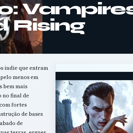
o: Vampires
d Rising
os indie que entram
e pelo menos em
es bem mais
no final de
 com fortes
nstrução de bases
cabado de
uas terras, erguer