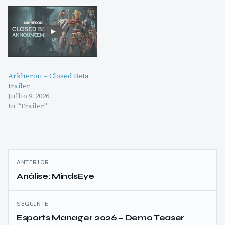
Arkheron – Closed Beta
trailer
Julho 9, 2026
In "Trailer"
Navegação
ANTERIOR
de
Análise: MindsEye
artigos
SEGUINTE
Esports Manager 2026 – Demo Teaser