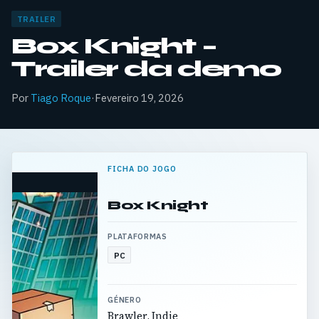
TRAILER
Box Knight –
Trailer da demo
Por
Tiago Roque
·
Fevereiro 19, 2026
FICHA DO JOGO
Box Knight
PLATAFORMAS
PC
GÉNERO
Brawler, Indie