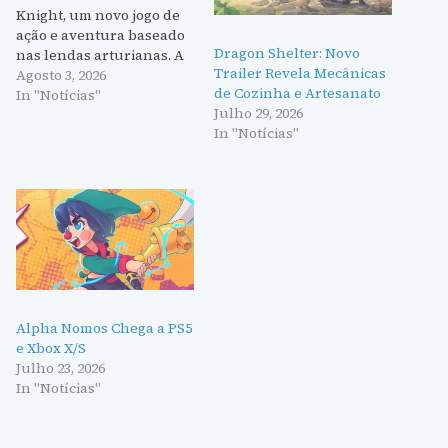
Knight, um novo jogo de
ação e aventura baseado
Dragon Shelter: Novo
nas lendas arturianas. A
Trailer Revela Mecânicas
demo estará disponível
Agosto 3, 2026
de Cozinha e Artesanato
na gamescom 2026.
In "Notícias"
Julho 29, 2026
In "Notícias"
Alpha Nomos Chega a PS5
e Xbox X/S
Julho 23, 2026
In "Notícias"