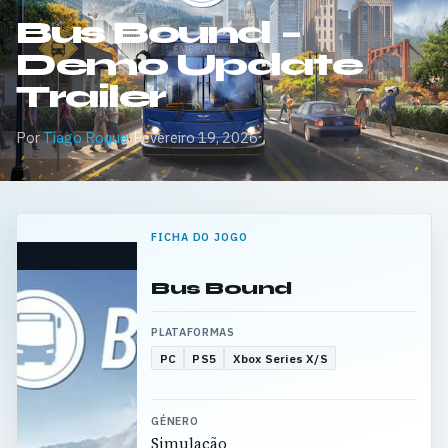
Bus Bound –
Demo Update
Trailer
Por
Tiago Roque
·
Fevereiro 19, 2026
FICHA DO JOGO
Bus Bound
PLATAFORMAS
PC
PS5
Xbox Series X/S
GÉNERO
Simulação