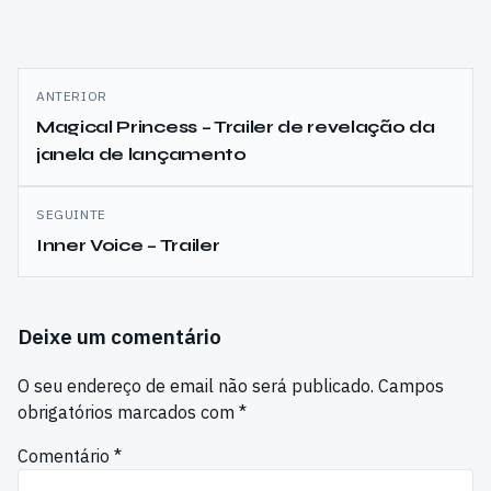
Navegação
ANTERIOR
de
Magical Princess – Trailer de revelação da
janela de lançamento
artigos
SEGUINTE
Inner Voice – Trailer
Deixe um comentário
O seu endereço de email não será publicado.
Campos
obrigatórios marcados com
*
Comentário
*