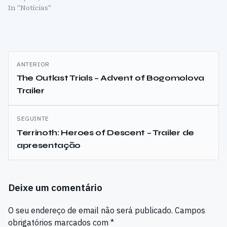
In "Notícias"
Navegação
ANTERIOR
de
The Outlast Trials – Advent of Bogomolova
Trailer
artigos
SEGUINTE
Terrinoth: Heroes of Descent – Trailer de
apresentação
Deixe um comentário
O seu endereço de email não será publicado.
Campos
obrigatórios marcados com
*