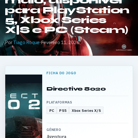
maio, disponível
para PlayStation
5, Xbox Series
X|S e PC (Steam)
Por
Tiago Roque
·
Fevereiro 11, 2026
FICHA DO JOGO
Directive 8020
PLATAFORMAS
PC
PS5
Xbox Series X/S
GÉNERO
Aventura