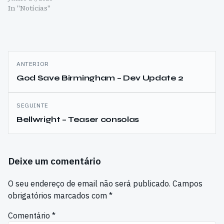
In "Notícias"
Navegação
ANTERIOR
de
God Save Birmingham – Dev Update 2
artigos
SEGUINTE
Bellwright – Teaser consolas
Deixe um comentário
O seu endereço de email não será publicado.
Campos
obrigatórios marcados com
*
Comentário
*