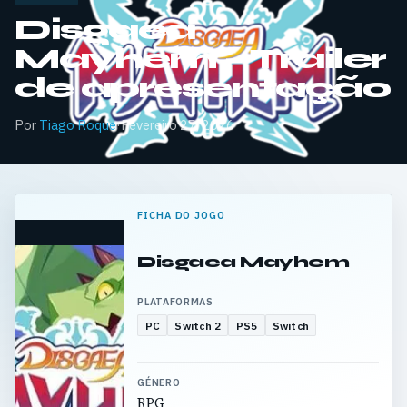
Disgaea
Mayhem – Trailer
de apresentação
Por
Tiago Roque
·
Fevereiro 27, 2026
FICHA DO JOGO
Disgaea Mayhem
PLATAFORMAS
PC
Switch 2
PS5
Switch
GÉNERO
RPG