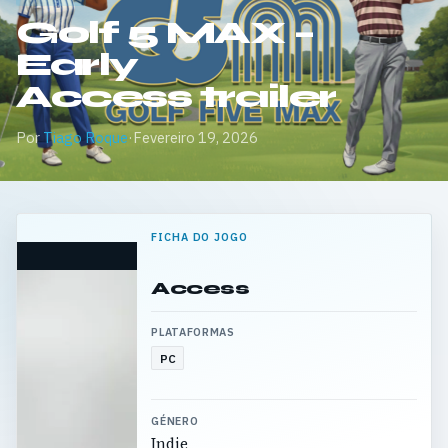
Golf 5 MAX –
Early
Access trailer
Por
Tiago Roque
·
Fevereiro 19, 2026
FICHA DO JOGO
Access
PLATAFORMAS
PC
GÉNERO
Indie