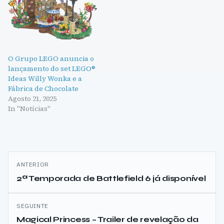
O Grupo LEGO anuncia o
lançamento do set LEGO®
Ideas Willy Wonka e a
Fábrica de Chocolate
Agosto 21, 2025
In "Notícias"
Navegação
ANTERIOR
de
2ª Temporada de Battlefield 6 já disponível
artigos
SEGUINTE
Magical Princess – Trailer de revelação da