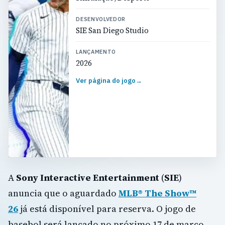
DESENVOLVEDOR
SIE San Diego Studio
LANÇAMENTO
2026
Ver página do jogo
→
A
Sony Interactive Entertainment
(
SIE
)
anuncia que o aguardado
MLB® The Show™
26
já está disponível para reserva. O jogo de
basebol será lançado no próximo 17 de março