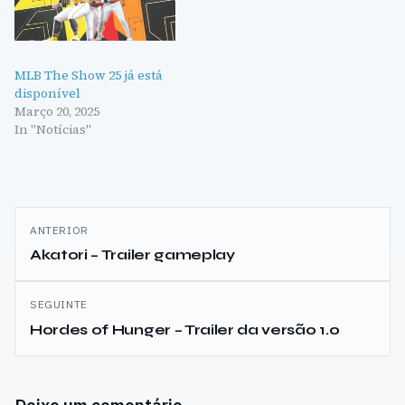
MLB The Show 25 já está
disponível
Março 20, 2025
In "Notícias"
Navegação
ANTERIOR
de
Akatori – Trailer gameplay
artigos
SEGUINTE
Hordes of Hunger – Trailer da versão 1.0
Deixe um comentário