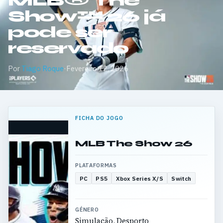
MLB® The
Show™ 26 já
pode ser
reservado
Por
Tiago Roque
·
Fevereiro 12, 2026
FICHA DO JOGO
MLB The Show 26
PLATAFORMAS
PC
PS5
Xbox Series X/S
Switch
GÉNERO
Simulação, Desporto