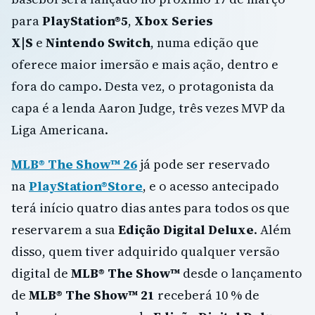
para
PlayStation®5
,
Xbox Series
X|S
e
Nintendo Switch
, numa edição que
oferece maior imersão e mais ação, dentro e
fora do campo. Desta vez, o protagonista da
capa é a lenda Aaron Judge, três vezes MVP da
Liga Americana.
MLB® The Show™ 26
já pode ser reservado
na
PlayStation®Store
, e o acesso antecipado
terá início quatro dias antes para todos os que
reservarem a sua
Edição
Digital
Deluxe
. Além
disso, quem tiver adquirido qualquer versão
digital de
MLB® The
Show™
desde o lançamento
de
MLB® The Show™ 21
receberá 10 % de