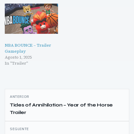
NBA BOUNCE – Trailer
Gameplay
Agosto 1, 2025
In "Trailer"
Navegação
ANTERIOR
de
Tides of Annihilation – Year of the Horse
Trailer
artigos
SEGUINTE