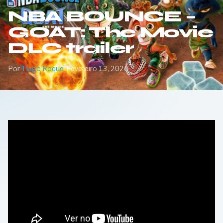
NBA BOUNCE –
GOAT: The Movie
DLC trailer
Por
Tiago Roque
·
Fevereiro 13, 2026