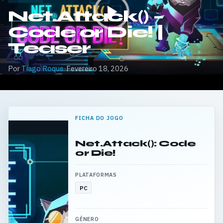
Net.Attack() –
Code or Die! |
Teaser
Por
Tiago Roque
·
Fevereiro 18, 2026
FICHA DO JOGO
Net.Attack(): Code
or Die!
PLATAFORMAS
PC
GÉNERO