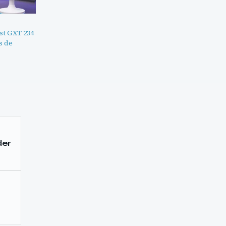
st GXT 234
s de
der