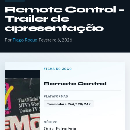
Remote Control –
Trailer de
apresentação
Por
Tiago Roque
·
Fevereiro 6, 2026
FICHA DO JOGO
Remote Control
PLATAFORMAS
Commodore C64/128/MAX
GÉNERO
Quiz, Estratégia