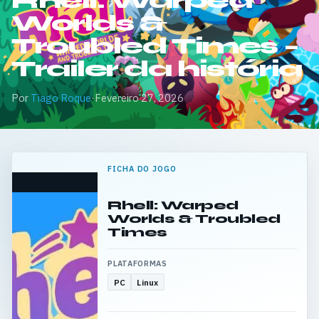
Rhell: Warped
Worlds &
Troubled Times –
Trailer da história
Por
Tiago Roque
·
Fevereiro 27, 2026
FICHA DO JOGO
Rhell: Warped
Worlds & Troubled
Times
PLATAFORMAS
PC
Linux