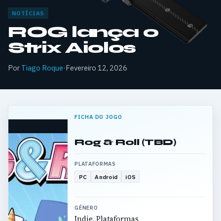
NOTÍCIAS
ROG lança o
Strix Aiolos
Por
Tiago Roque
·
Fevereiro 12, 2026
FICHA DO JOGO
Rog & Roll (TBD)
PLATAFORMAS
PC
Android
iOS
GÉNERO
Indie, Plataformas