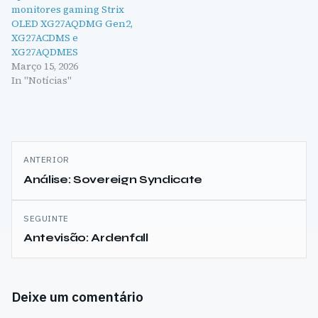
monitores gaming Strix
OLED XG27AQDMG Gen2,
XG27ACDMS e
XG27AQDMES
Março 15, 2026
In "Notícias"
Navegação
ANTERIOR
de
Análise: Sovereign Syndicate
artigos
SEGUINTE
Antevisão: Ardenfall
Deixe um comentário