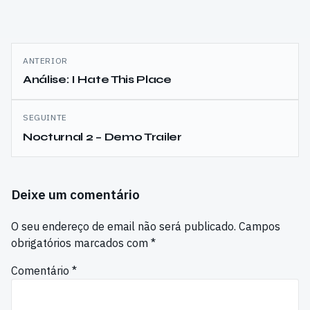
Navegação
ANTERIOR
de
Análise: I Hate This Place
artigos
SEGUINTE
Nocturnal 2 – Demo Trailer
Deixe um comentário
O seu endereço de email não será publicado.
Campos
obrigatórios marcados com
*
Comentário
*