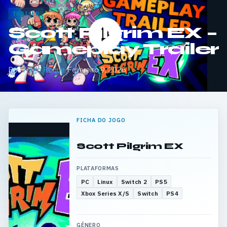
TRAILER
Scott Pilgrim EX –
Gameplay Trailer
Por
Tiago Roque
·
Fevereiro 9, 2026
FICHA DO JOGO
Scott Pilgrim EX
PLATAFORMAS
PC
Linux
Switch 2
PS5
Xbox Series X/S
Switch
PS4
GÉNERO