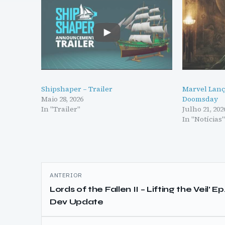
Shipshaper – Trailer
Marvel Lanç
Maio 28, 2026
Doomsday
In "Trailer"
Julho 21, 202
In "Notícias
Navegação
ANTERIOR
de
Lords of the Fallen II – Lifting the Veil’ Ep
Dev Update
artigos