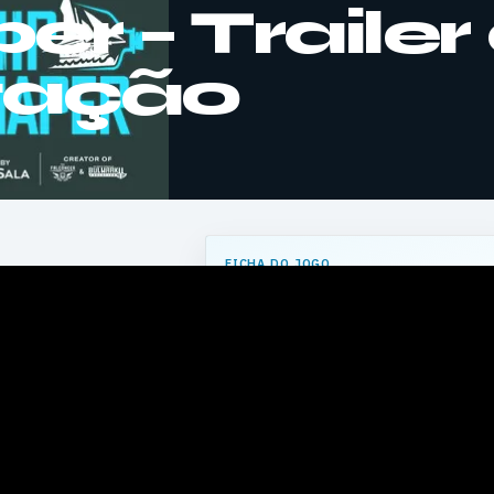
r – Trailer
tação
FICHA DO JOGO
ShipShaper
(TBD)
PLATAFORMAS
PC
GÉNERO