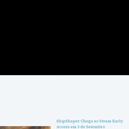
Indie
DESENVOLVEDOR
Tomas Sala
LANÇAMENTO
2026
Ver página do jogo
→
ShipShaper Chega ao Steam Early
Access em 3 de Setembro