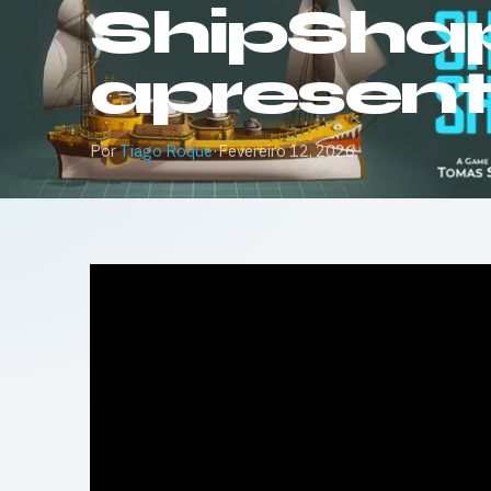
ShipShape
apresen
Por
Tiago Roque
·
Fevereiro 12, 2026