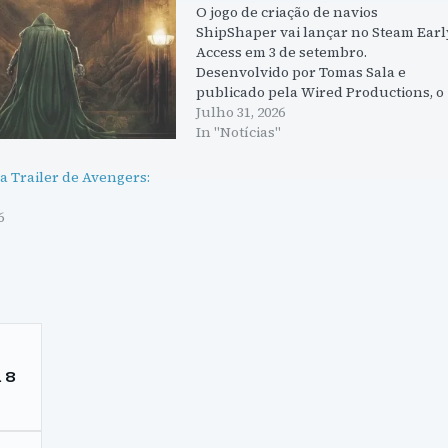
O jogo de criação de navios
ShipShaper vai lançar no Steam Earl
Access em 3 de setembro.
Desenvolvido por Tomas Sala e
publicado pela Wired Productions, o
jogo permite aos jogadores criar e
Julho 31, 2026
navegar com os seus próprios navios
In "Notícias"
a Trailer de Avengers:
6
"
. 8