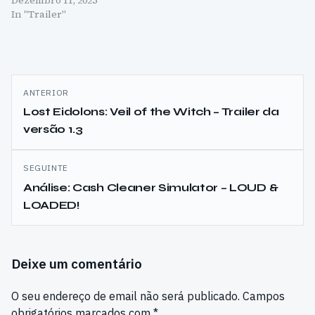
In "Trailer"
Navegação
ANTERIOR
de
Lost Eidolons: Veil of the Witch – Trailer da
versão 1.3
artigos
SEGUINTE
Análise: Cash Cleaner Simulator – LOUD &
LOADED!
Deixe um comentário
O seu endereço de email não será publicado.
Campos
obrigatórios marcados com
*