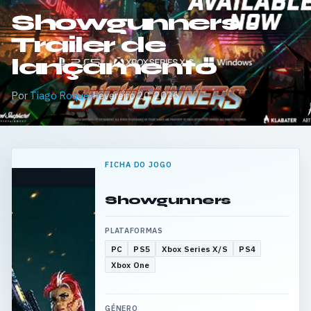
Showgunners –
Trailer de
lançamento
Por
Tiago Roque
·
Fevereiro 20, 2026
FICHA DO JOGO
Showgunners
PLATAFORMAS
PC
PS5
Xbox Series X/S
PS4
Xbox One
GÉNERO