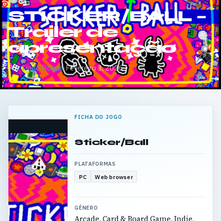
STICKER/BALL –
Trailer de
apresentação
Por
Tiago Roque
·
Fevereiro 3, 2026
FICHA DO JOGO
Sticker/Ball
PLATAFORMAS
PC
Web browser
GÉNERO
Arcade, Card & Board Game, Indie,