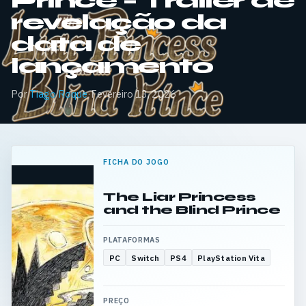
Prince – Trailer de
revelação da
data de
lançamento
Por
Tiago Roque
·
Fevereiro 13, 2026
FICHA DO JOGO
The Liar Princess
and the Blind Prince
PLATAFORMAS
PC
Switch
PS4
PlayStation Vita
PREÇO