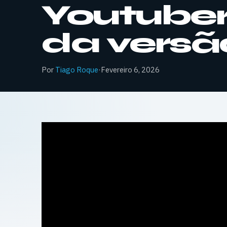
Youtubers
da versã
Por
Tiago Roque
·
Fevereiro 6, 2026