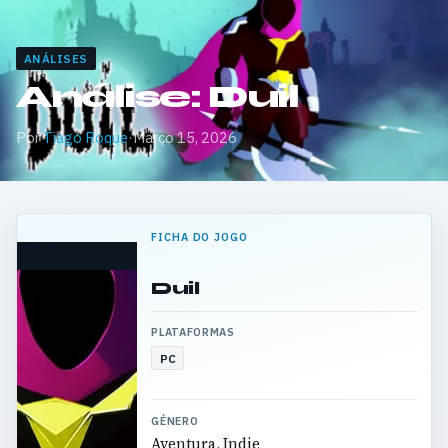
ANÁLISES
Análise: Duil
Por
Tiago Roque
·
Março 15, 2026
FICHA DO JOGO
Duil
PLATAFORMAS
PC
GÉNERO
Aventura, Indie