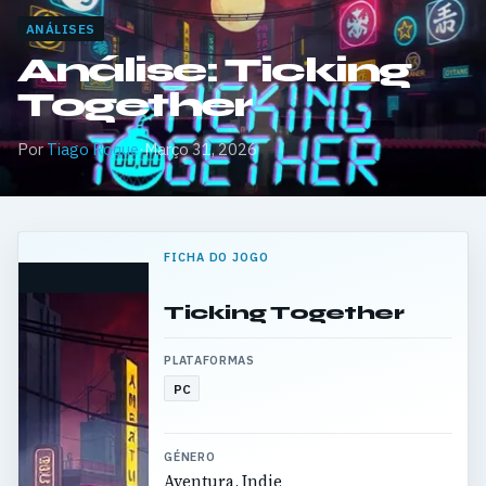
ANÁLISES
Análise: Ticking
Together
Por
Tiago Roque
·
Março 31, 2026
FICHA DO JOGO
Ticking Together
PLATAFORMAS
PC
GÉNERO
Aventura, Indie