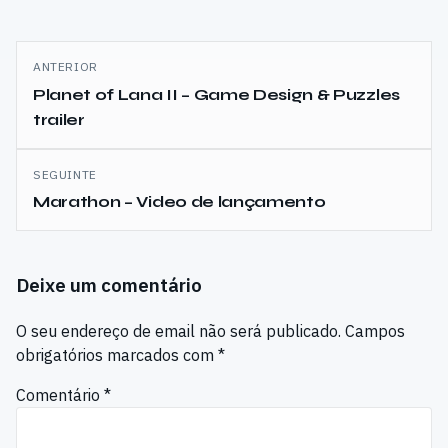
Navegação
ANTERIOR
de
Planet of Lana II – Game Design & Puzzles
trailer
artigos
SEGUINTE
Marathon – Video de lançamento
Deixe um comentário
O seu endereço de email não será publicado.
Campos
obrigatórios marcados com
*
Comentário
*