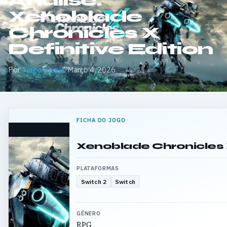
Análise:
Xenoblade
Chronicles X
Definitive Edition
Por
Tiago Roque
·
Março 4, 2026
FICHA DO JOGO
Xenoblade Chronicles X
PLATAFORMAS
Switch 2
Switch
GÉNERO
RPG