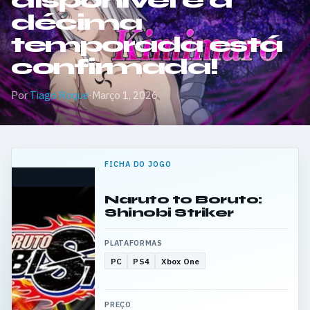
disponível e a
décima
temporada está
confirmada!
Por
Tiago Roque
·
Março 1, 2026
FICHA DO JOGO
Naruto to Boruto:
Shinobi Striker
PLATAFORMAS
PC
PS4
Xbox One
PREÇO