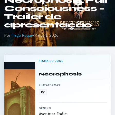
Necrophosis: Full
Consciousness –
Trailer de
apresentação
Por
Tiago Roque
·
Março 1, 2026
FICHA DO JOGO
Necrophosis
PLATAFORMAS
PC
GÉNERO
Aventura, Indie