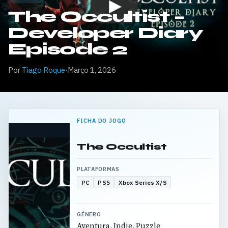
The Occultist –
Developer Diary
Episode 2
Por
Tiago Roque
·
Março 1, 2026
FICHA DO JOGO
The Occultist
PLATAFORMAS
PC
PS5
Xbox Series X/S
GÉNERO
Aventura, Indie, Puzzle