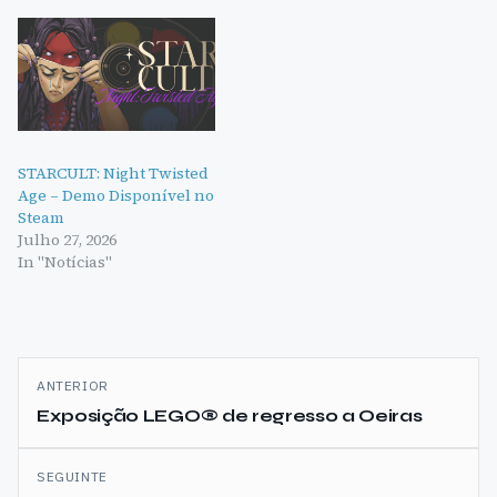
STARCULT: Night Twisted
Age – Demo Disponível no
Steam
Julho 27, 2026
In "Notícias"
Navegação
ANTERIOR
de
Exposição LEGO® de regresso a Oeiras
artigos
SEGUINTE