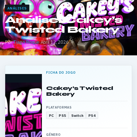
ANÁLISES
Análise: Cakey’s
Twisted Bakery
Por
Tiago Roque
·
Abril 12, 2026
FICHA DO JOGO
Cakey’s Twisted
Bakery
PLATAFORMAS
PC
PS5
Switch
PS4
GÉNERO