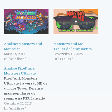
Análise: Monsters and
Monsters and Me –
Monocles
Trailer de lançamento
Maio 15, 2017
Fevereiro 11, 2026
In "Análises"
In "Trailer"
Análise PixelJunk
Monsters Ultimate
PixelJunk Monsters
Ultimate é a versão HD de
um dos Tower Defense
mais populares de
sempre na PS3. Lançado
já há algum tempo, o PC
Outubro 26, 2013
recebe agora uma versão
In "Análises"