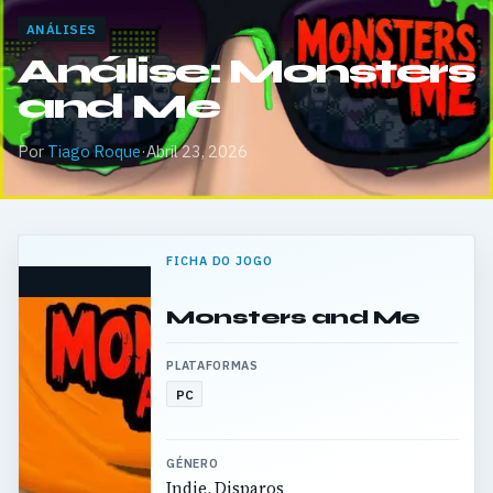
ANÁLISES
Análise: Monsters
and Me
Por
Tiago Roque
·
Abril 23, 2026
FICHA DO JOGO
Monsters and Me
PLATAFORMAS
PC
GÉNERO
Indie, Disparos