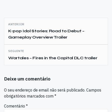
HD, que junta ainda os
DLCs lançados
posteriormente.
PixelJunk Monsters
Navegação
Ultimate promete ser um
ANTERIOR
pacote completo com
de
K-pop Idol Stories: Road to Debut –
novos conteúdos, desafios
e…
Gameplay Overview Trailer
artigos
SEGUINTE
Wartales – Fires in the Capital DLC trailer
Deixe um comentário
O seu endereço de email não será publicado.
Campos
obrigatórios marcados com
*
Comentário
*