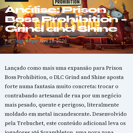
Análise: Prison
Boss Prohibition –
Grind and Shine
Por
Tiago Roque
·
Abril 18, 2026
Lançado como mais uma expansão para Prison
Boss Prohibition, o DLC Grind and Shine aposta
forte numa fantasia muito concreta: trocar o
contrabando artesanal de rua por um negócio
mais pesado, quente e perigoso, literalmente
moldado em metal incandescente. Desenvolvido
pela Trebuchet, este conteúdo adicional leva os
jogadores até Scrambleton, uma nova zona