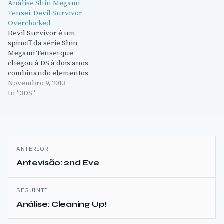
Análise Shin Megami
Tensei: Devil Survivor
Overclocked
Devil Survivor é um
spinoff da série Shin
Megami Tensei que
chegou à DS à dois anos
combinando elementos
RPG por turnos com
Novembro 9, 2013
elementos tácticos. Esta
In "3DS"
mistura cria uma
interessante mecânica
old-school que oferecia
algo de novo, juntando
Navegação
alguns toques de
ANTERIOR
Pokémon à mistura, a
de
Antevisão: 2nd Eve
combinação foi um
sucesso. Para…
artigos
SEGUINTE
Análise: Cleaning Up!