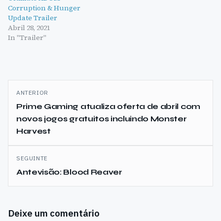
Corruption & Hunger
Update Trailer
Abril 28, 2021
In "Trailer"
Navegação
ANTERIOR
de
Prime Gaming atualiza oferta de abril com
novos jogos gratuitos incluindo Monster
artigos
Harvest
SEGUINTE
Antevisão: Blood Reaver
Deixe um comentário