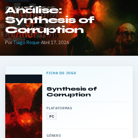
Análise:
Synthesis of
Corruption
Por
Tiago Roque
·
Abril 17, 2026
FICHA DO JOGO
Synthesis of
Corruption
PLATAFORMAS
PC
GÉNERO