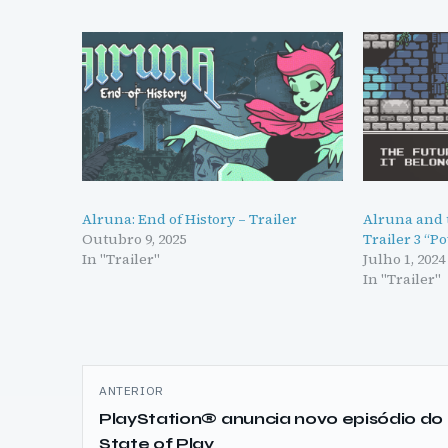
Alruna: End of History – Trailer
Alruna and t
Outubro 9, 2025
Trailer 3 “P
In "Trailer"
Julho 1, 2024
In "Trailer"
Navegação
ANTERIOR
de
PlayStation® anuncia novo episódio do
State of Play