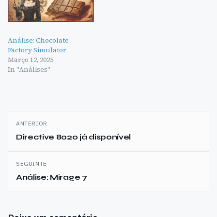
Análise: Chocolate
Factory Simulator
Março 12, 2025
In "Análises"
Navegação
ANTERIOR
de
Directive 8020 já disponível
artigos
SEGUINTE
Análise: Mirage 7