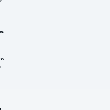
ma
des
os
os
s