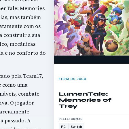
menTale: Memories
ncias, mas também
retamente com os
a construir a sua
ico, mecânicas
ia e no conforto do
cado pela Team17,
FICHA DO JOGO
se como uma
onáveis, combate
LumenTale:
Memories of
iva. O jogador
Trey
parcialmente
u passado. A
PLATAFORMAS
PC
Switch