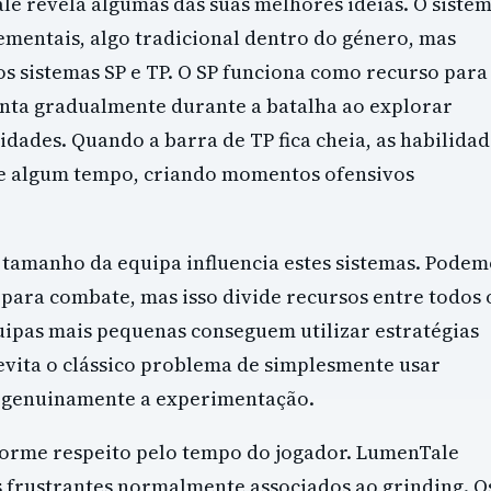
e revela algumas das suas melhores ideias. O siste
lementais, algo tradicional dentro do género, mas
os sistemas SP e TP. O SP funciona como recurso para
enta gradualmente durante a batalha ao explorar
idades. Quando a barra de TP fica cheia, as habilida
e algum tempo, criando momentos ofensivos
 tamanho da equipa influencia estes sistemas. Podem
ara combate, mas isso divide recursos entre todos 
ipas mais pequenas conseguem utilizar estratégias
 evita o clássico problema de simplesmente usar
a genuinamente a experimentação.
orme respeito pelo tempo do jogador. LumenTale
 frustrantes normalmente associados ao grinding. O