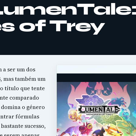
 LumenTale
 of Trey
 a ser um dos
G, mas também um
o título que tente
mente comparado
 domina o género
ontrar fórmulas
 bastante sucesso,
de serem apenas