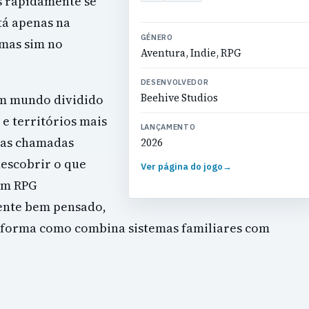
s rapidamente se
tá apenas na
GÉNERO
 mas sim no
Aventura, Indie, RPG
DESENVOLVEDOR
um mundo dividido
Beehive Studios
e territórios mais
LANÇAMENTO
ras chamadas
2026
escobrir o que
Ver página do jogo
→
um RPG
ente bem pensado,
à forma como combina sistemas familiares com