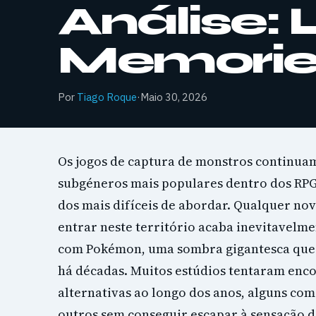
Análise:
Memories
Por
Tiago Roque
·
Maio 30, 2026
Os jogos de captura de monstros continuam
subgéneros mais populares dentro dos RP
dos mais difíceis de abordar. Qualquer nov
entrar neste território acaba inevitavel
com Pokémon, uma sombra gigantesca que
há décadas. Muitos estúdios tentaram enc
alternativas ao longo dos anos, alguns com
outros sem conseguir escapar à sensação 