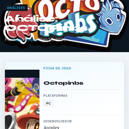
ANÁLISES
Análise:
OCTOPinbs
Por
Tiago Roque
·
Maio 13, 2026
FICHA DO JOGO
Octopinbs
PLATAFORMAS
PC
DESENVOLVEDOR
Aniplex