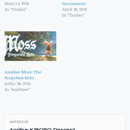
Maio 14, 2026
lançamento
In "Trailer"
Abril 28, 2026
In "Trailer"
Análise: Moss: The
Forgotten Relic
Julho 28, 2026
In "Análises"
Navegação
ANTERIOR
de
Análise: KIBORG: Descent