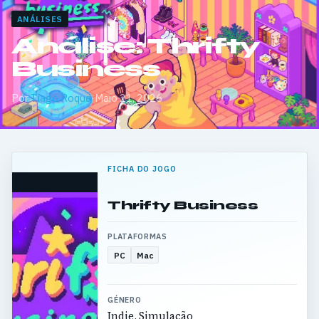
ANÁLISES
Análise: Thrifty
Business
Por
Tiago Roque
·
Maio 21, 2026
FICHA DO JOGO
Thrifty Business
PLATAFORMAS
PC
Mac
GÉNERO
Indie, Simulação