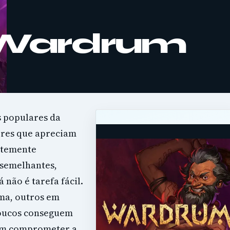
 Wardrum
s populares da
ores que apreciam
antemente
 semelhantes,
 não é tarefa fácil.
ma, outros em
poucos conseguem
sem comprometer a