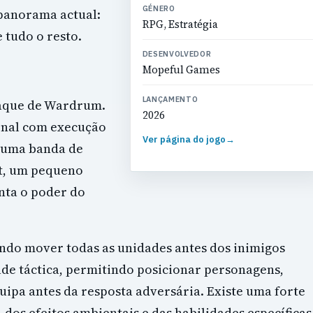
GÉNERO
panorama actual:
RPG, Estratégia
 tudo o resto.
DESENVOLVEDOR
Mopeful Games
LANÇAMENTO
taque de Wardrum.
2026
ional com execução
Ver página do jogo
→
a uma banda de
st, um pequeno
nta o poder do
ndo mover todas as unidades antes dos inimigos
ade táctica, permitindo posicionar personagens,
quipa antes da resposta adversária. Existe uma forte
dos efeitos ambientais e das habilidades específicas