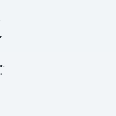
a
r
as
a