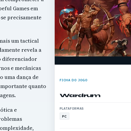
peful Games em
-se precisamente
ais um tactical
damente revela a
o diferenciador
urnos e mecânicas
mo uma dança de
FICHA DO JOGO
 importante quanto
nagens.
Wardrum
ótica e
PLATAFORMAS
PC
problemas
complexidade,