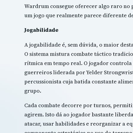
Wardrum consegue oferecer algo raro no 
um jogo que realmente parece diferente de
Jogabilidade
A jogabilidade é, sem dúvida, o maior des
O sistema mistura combate táctico tradic
rítmica em tempo real. O jogador control
guerreiros liderada por Yelder Strongwri
percussionista cuja batida constante alime
grupo.
Cada combate decorre por turnos, permiti
agirem. Isto dá ao jogador bastante liberd
atacar, usar habilidades e reorganizar a e
componente estratégica no uso do terreno, 