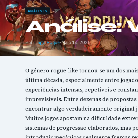
ANÁLISES
Análise:
Por
Tiago Roque
·
Maio 14, 2026
O género rogue-like tornou-se um dos mai
última década, especialmente entre jogad
experiências intensas, repetíveis e const
imprevisíveis. Entre dezenas de propostas
encontrar algo verdadeiramente original já
Muitos jogos apostam na dificuldade extre
sistemas de progressão elaborados, mas 
introduzir mecânicas realmente frescas 