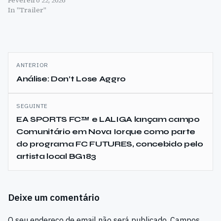
Fevereiro 22, 2026
In "Trailer"
Navegação
ANTERIOR
de
Análise: Don’t Lose Aggro
artigos
SEGUINTE
EA SPORTS FC™ e LALIGA lançam campo
Comunitário em Nova Iorque como parte
do programa FC FUTURES, concebido pelo
artista local BG183
Deixe um comentário
O seu endereço de email não será publicado.
Campos