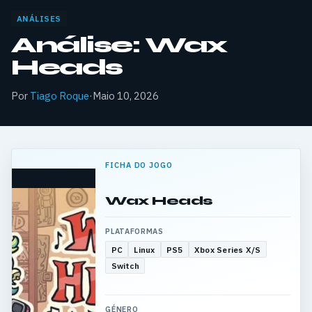
ANÁLISES
Análise: Wax
Heads
Por
Tiago Roque
·
Maio 10, 2026
FICHA DO JOGO
Wax Heads
PLATAFORMAS
PC
Linux
PS5
Xbox Series X/S
Switch
GÉNERO