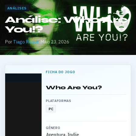
ANÁLISES
Análise: Who Are
You!?
Por
Tiago Roque
·
Maio 23, 2026
FICHA DO JOGO
Who Are You?
PLATAFORMAS
PC
GÉNERO
Aventura, Indie