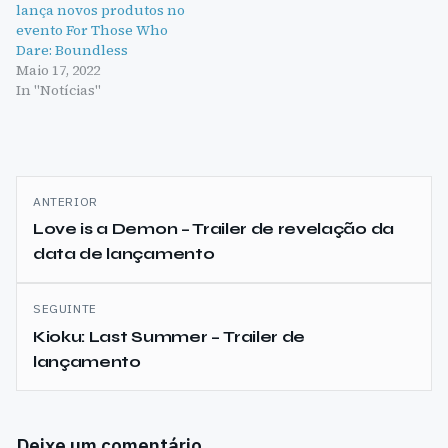
lança novos produtos no
evento For Those Who
Dare: Boundless
Maio 17, 2022
In "Notícias"
Navegação
ANTERIOR
de
Love is a Demon – Trailer de revelação da
data de lançamento
artigos
SEGUINTE
Kioku: Last Summer – Trailer de
lançamento
Deixe um comentário