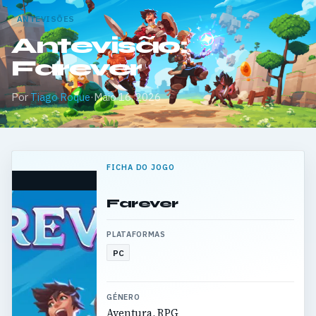
ANTEVISÕES
Antevisão:
Farever
Por
Tiago Roque
·
Maio 16, 2026
FICHA DO JOGO
Farever
PLATAFORMAS
PC
GÉNERO
Aventura, RPG