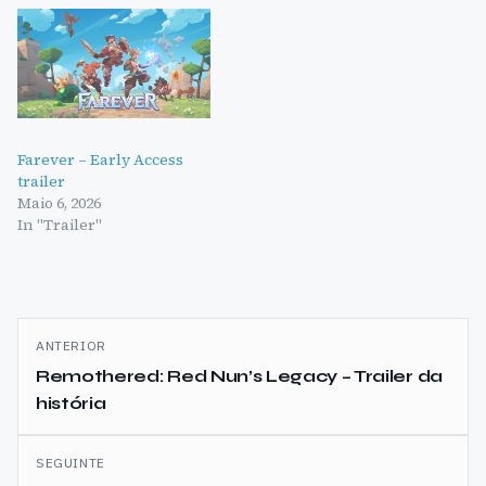
Farever – Early Access
trailer
Maio 6, 2026
In "Trailer"
Navegação
ANTERIOR
de
Remothered: Red Nun’s Legacy – Trailer da
história
artigos
SEGUINTE